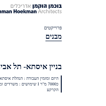
פרוייקטים
לג
מבנים
תוכן
אשי
בניין איסתא- תל אבי
כ7000 מ"ר I שימושים : משרדי
הקרקע