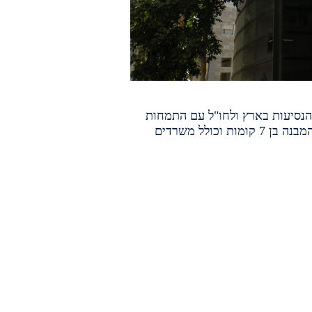
י הנופש והנסיעות בארץ ולחו"ל עם התמחות
מיוחדת בתיירות צעירים וסטודנטים, המבנה הוקם עבור משרדי החברה בשכונת נחלת יצחק בתל אביב. המבנה בן 7 קומות וכולל משרדים