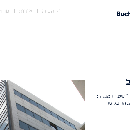
דף הבית
אודות
פרוי
ניווט
ראשי
ב
היזם ומזמין העבודה : הנהלת איסתא I שטח המבנה :
ם ומסחר בקומת