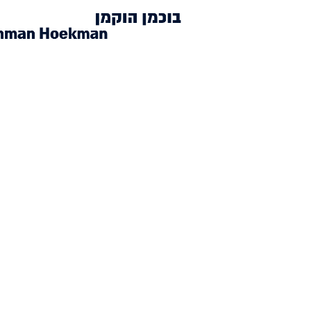
לג
תוכן
אשי